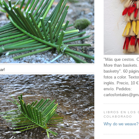
"Más que cestos. C
More than baskets.
ar!
basketry". 60 págin
fotos a color. Text
inglés. Precio, 10 
envío. Pedidos:
carlosfontales@gm
LIBROS EN LOS 
COLABORADO
Why do we weave?