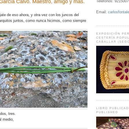
García Calvo. Maestro, amigo y más.
Teléfonos: 9215007
Email:
carlosfonta
ate de eso ahora, y otra vez con los juncos del
rquitos juntos, como nunca hicimos, como siempre
EXPOSICIÓN PE
CESTERÍA POPUL
CABALLAR (SEGO
LIBRO PUBLICA
PUBLISHED
dos, tres.
l medio,