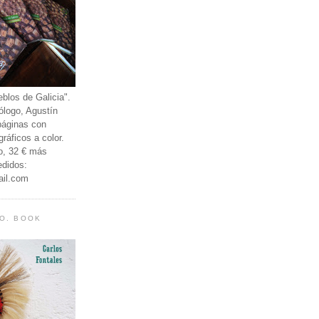
eblos de Galicia".
ólogo, Agustín
páginas con
gráficos a color.
o, 32 € más
edidos:
ail.com
DO. BOOK