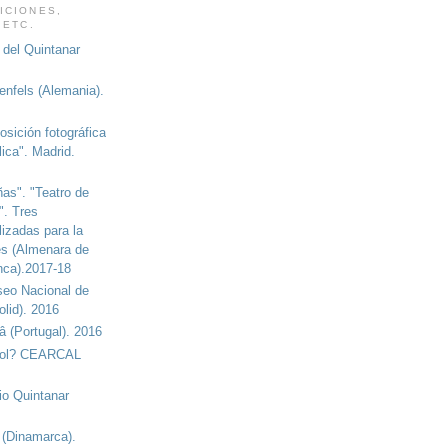
ICIONES,
 ETC.
o del Quintanar
tenfels (Alemania).
posición fotográfica
ica". Madrid.
as". "Teatro de
a". Tres
lizadas para la
s (Almenara de
ca).2017-18
seo Nacional de
olid). 2016
â (Portugal). 2016
sol? CEARCAL
cio Quintanar
 (Dinamarca).