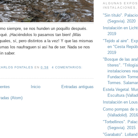
ALGUNAS EXPOS
INSTALACIONES,
"Sin título". Palaci
(Segovia). 2020
Instalación en Lich
mo siempre, se nos hunden un poquillo después.
2019
 qué. ¡Haciéndolos lo pasamos tan bien! ¡Más
"Tejido al aire". Ex
guales, sí, pero distintos a la vez! Y que las mismas
en "Cesta Repúbl
smas los naufraguen si así ha de ser. Nada se nos
2019
in saber.
"Bosque de las arañ
títeres". "Trilogí
CARLOS FONTALES
EN
0:58
4 COMENTARIOS:
instalaciones rea
Fundación Torme
Tormes. Salaman
ientes
Inicio
Entradas antiguas
Estela Vegetal. Mu
Escultura (Vallad
radas (Atom)
Instalación en Lous
Como pompas de 
(Valladolid). 2016
"Torbellinos". Pala
(Segovia). 2015
"Garabato". Lolland