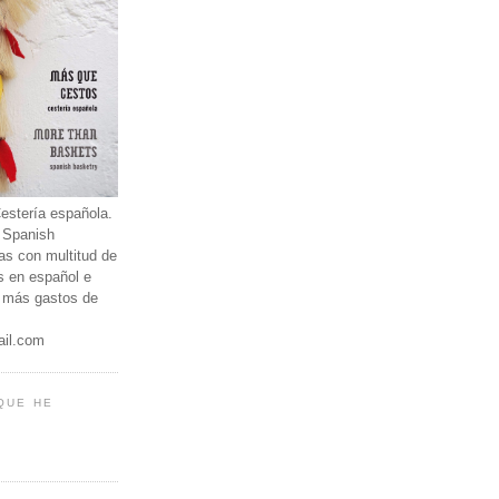
estería española.
 Spanish
as con multitud de
os en español e
€ más gastos de
ail.com
QUE HE