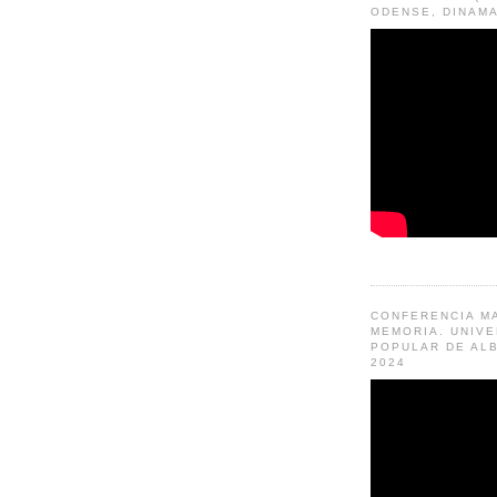
ODENSE, DINAM
CONFERENCIA M
MEMORIA. UNIV
POPULAR DE ALB
2024