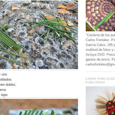
"Cestería de los pu
Carlos Fontales. Pr
García Calvo. 195 
multitud de fotos y 
Incluye DVD. Preci
gastos de envío. P
carlosfontales@gm
s uno
LIBRO PUBLICA
doblados
PUBLISHED
nen doblez,
meros
tejer.