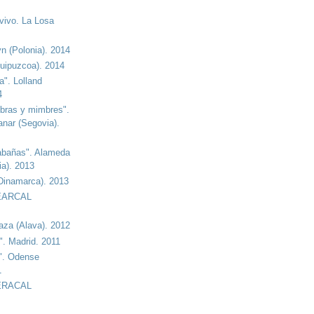
vivo. La Losa
n (Polonia). 2014
Guipuzcoa). 2014
a". Lolland
4
bras y mimbres".
anar (Segovia).
abañas". Alameda
ia). 2013
(Dinamarca). 2013
CEARCAL
aza (Alava). 2012
". Madrid. 2011
e". Odense
1
CERACAL