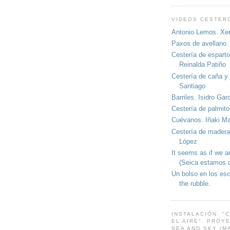
VIDEOS CESTER
Antonio Lemos. Xer
Paxos de avellano.
Cestería de esparto
Reinalda Patiño
Cestería de caña y
Santiago
Barriles. Isidro Gar
Cestería de palmit
Cuévanos. Iñaki M
Cestería de madera
López
It seems as if we ar
(Seica estamos 
Un bolso en los es
the rubble.
INSTALACIÓN. "
EL AIRE". PROY
SEA AND SKY (M