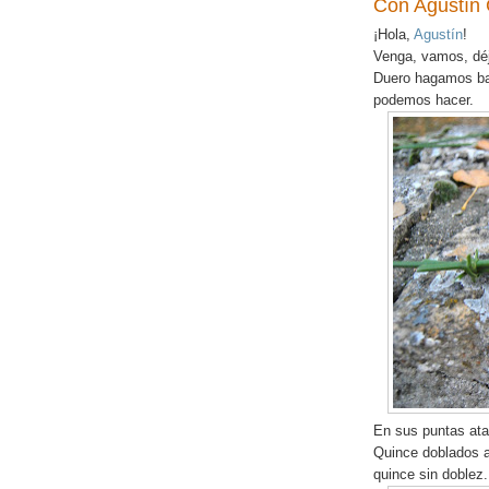
Con Agustín 
¡Hola,
Agustín
!
Venga, vamos, déj
Duero hagamos ba
podemos hacer.
En sus puntas ata
Quince doblados a
quince sin doblez.