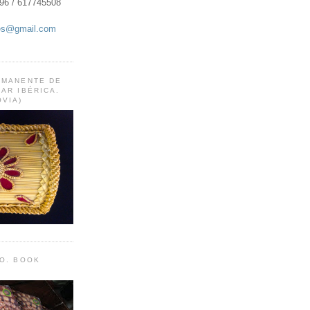
96 / 617745508
les@gmail.com
RMANENTE DE
AR IBÉRICA.
VIA)
DO. BOOK