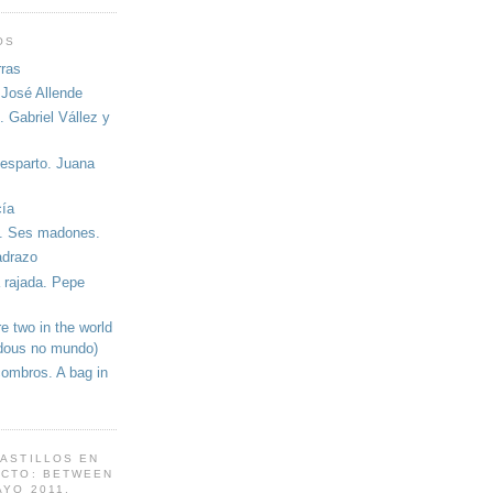
OS
ras
 José Allende
. Gabriel Vállez y
 esparto. Juana
cía
o. Ses madones.
adrazo
 rajada. Pepe
e two in the world
dous no mundo)
combros. A bag in
CASTILLOS EN
ECTO: BETWEEN
AYO 2011.