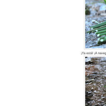
¡Ya está! ¡A naveg